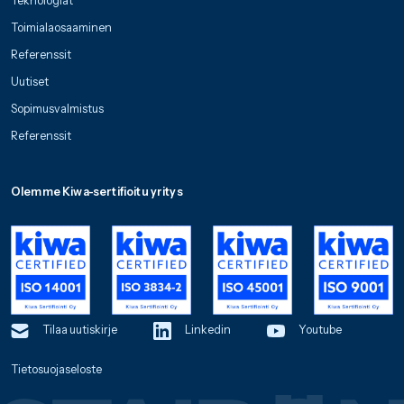
Teknologiat
Toimialaosaaminen
Referenssit
Uutiset
Sopimusvalmistus
Referenssit
Olemme Kiwa-sertifioitu yritys
Tilaa uutiskirje
Linkedin
Youtube
Tietosuojaseloste