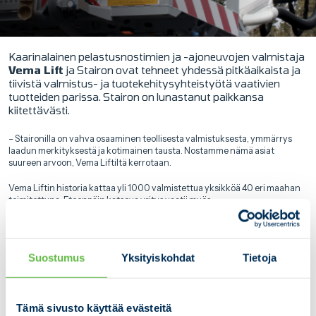
Kaarinalainen pelastusnostimien ja -ajoneuvojen valmistaja
Vema Lift
ja Stairon ovat tehneet yhdessä pitkäaikaista ja
tiivistä valmistus- ja tuotekehitysyhteistyötä vaativien
tuotteiden parissa. Stairon on lunastanut paikkansa
kiitettävästi.
– Staironilla on vahva osaaminen teollisesta valmistuksesta, ymmärrys
laadun merkityksestä ja kotimainen tausta. Nostamme nämä asiat
suureen arvoon, Vema Liftiltä kerrotaan.
Vema Liftin historia kattaa yli 1000 valmistettua yksikköä 40 eri maahan
toimitettuna. Eteenpäin katsova yritys vaatii myös
yhteistyökumppaneiltaan paljon.
– Yrityksemme valmistaa ja myy maailmanlaajuisesti pelastusnostimia ja -
ajoneuvoja, joten on ehdoton edellytys, että voimme olla varmoja
Suostumus
Yksityiskohdat
Tietoja
tuotteidemme laadusta. Stairon on ollut näiden vaatimusten mukainen
avaintoimittaja Vema Liftille.
Kumppanuus kasvaa
Tämä sivusto käyttää evästeitä