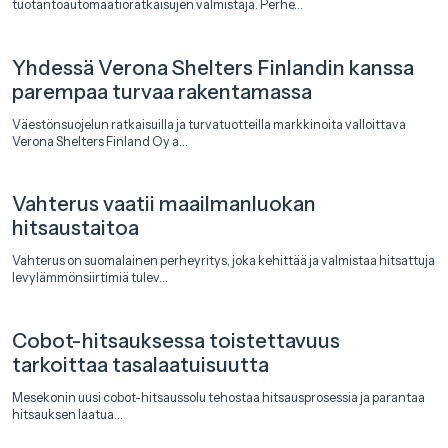
tuotantoautomaatioratkaisujen valmistaja. Perhe...
Yhdessä Verona Shelters Finlandin kanssa
parempaa turvaa rakentamassa
Väestönsuojelun ratkaisuilla ja turvatuotteilla markkinoita valloittava
Verona Shelters Finland Oy a...
Vahterus vaatii maailmanluokan
hitsaustaitoa
Vahterus on suomalainen perheyritys, joka kehittää ja valmistaa hitsattuja
levylämmönsiirtimiä tulev...
Cobot-hitsauksessa toistettavuus
tarkoittaa tasalaatuisuutta
Mesekonin uusi cobot-hitsaussolu tehostaa hitsausprosessia ja parantaa
hitsauksen laatua...