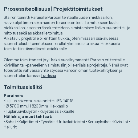
Prosessiteollisuus | Projektitoimitukset
Stairon toimitti Paraisille Parocin tehtaalle uuden hiekkasiilon,
ruuvikuljettimen sekä näiden teräsrakenteet. Toimitukseen kuului
hiekkasiilon ja sen teräsrakenteiden valmistamisen lisäksi suunnittelu ja
mitoitus sekä asiakkaalle toimitus.
Aikataulu projektille oli erittäin tiukka, joten missään osa-alueessa,
suunnittelusta toimitukseen, ei ollut ylimääräistä aikaa. Hiekkasiilo
toimitettiin täsmällisesti asiakkaalle.
Olemme toimittaneet jo yli kaksi vuosikymmentä Parocin eri tehtaille
kivivillan tai -paneelien valmistuslinjoille erilaisia projekteja. Nämä ovat
toteutettu vahvassa yhteistyössä Parocin oman tuotekehityksen ja
suunnittelun kanssa.
Lue lisää
Toimitussisältö
Parainen:
• Lujuuslaskenta ja suunnittelu EN 14015
• Ø 5700 mm, H 8200mm Hiekkasiilo
• Tuplaruuvikuljetin • Kuljetus asiakkaalle
Hällekis ja muut tehtaat:
• Sahat • Kuljettimet • Tyssärit • Urituslaitteistot • Keruuyksiköt • Kivisiilot •
Heilurit