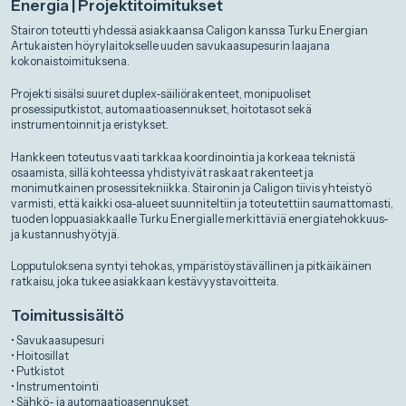
Energia | Projektitoimitukset
Stairon toteutti yhdessä asiakkaansa Caligon kanssa Turku Energian
Artukaisten höyrylaitokselle uuden savukaasupesurin laajana
kokonaistoimituksena.
Projekti sisälsi suuret duplex-säiliörakenteet, monipuoliset
prosessiputkistot, automaatioasennukset, hoitotasot sekä
instrumentoinnit ja eristykset.
Hankkeen toteutus vaati tarkkaa koordinointia ja korkeaa teknistä
osaamista, sillä kohteessa yhdistyivät raskaat rakenteet ja
monimutkainen prosessitekniikka. Staironin ja Caligon tiivis yhteistyö
varmisti, että kaikki osa-alueet suunniteltiin ja toteutettiin saumattomasti,
tuoden loppuasiakkaalle Turku Energialle merkittäviä energiatehokkuus-
ja kustannushyötyjä.
Lopputuloksena syntyi tehokas, ympäristöystävällinen ja pitkäikäinen
ratkaisu, joka tukee asiakkaan kestävyystavoitteita.
Toimitussisältö
• Savukaasupesuri
• Hoitosillat
• Putkistot
• Instrumentointi
• Sähkö- ja automaatioasennukset