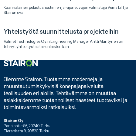
Kaarinalainen pelastusnostimien ja -ajoneuvojen valmistaja Vema Lift ja
Stairon ova...
Yhteistyötä suunnittelusta projekteihin
Valmet Technologies Oy:n Engineering Manager Antti Mäntynen on
tehnyt yhteistyötä staironlaisten kan...
Etusivulle
Olemme Stairon. Tuotamme moderneja ja
muuntautumiskykyisiä konepajapalveluita
teollisuuden eri aloille. Tehtävämme on muuttaa
asiakkaidemme tuotannolliset haasteet tuottaviksi ja
toimintavarmoiksi ratkaisuiksi.
Stairon Oy
Pansiontie 56, 20240 Turku
Tierankatu 9, 20520 Turku