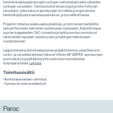
henkilönkuljetusajoneuvojen runkojen valmistuksen sekä valmiiden
runkojen varustelun. Toimitus kattoi teräsrungot ja niihin liittyvän
varustelun, jotka tukevat ajoneuvojen turvallista ja ergonomista
henkilökuljetusta maanalaisissa kaivos- ja tunnellikohteissa.
Projektin toteutus sisälsi useita yksikköjä, ja toimitukset räätälöitiin
tarkasti Normetin teknisten vaatimusten mukaisesti. Robottihitsaus,
suurten kappaleiden CNC-koneistus ja tarkka sovitus varmistivat
rakenteiden lujuuden, kestävyyden ja tiukkojen toleranssien
noudattamisen.
Lopputuloksena oli korkealaatuinen projektitoimitus, jossa Staironin
runko- ja varusteluratkaisut tukevat Utimec MF 328 PER -ajoneuvojen
suorituskykyä ja pitkäikäisyyttä vaativissa maanalaisissa
työympäristöissä.
Lue lisää
Toimitussisältö
• Runkorakenteiden valmistus
• Ajoneuvon sisävarustelutyöt
Paroc