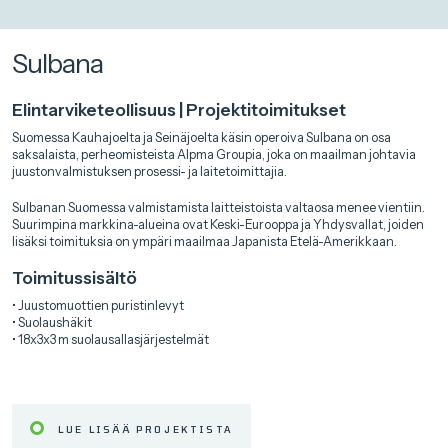
Sulbana
Elintarviketeollisuus | Projektitoimitukset
Suomessa Kauhajoelta ja Seinäjoelta käsin operoiva Sulbana on osa
saksalaista, perheomisteista Alpma Groupia, joka on maailman johtavia
juustonvalmistuksen prosessi- ja laitetoimittajia.
Sulbanan Suomessa valmistamista laitteistoista valtaosa menee vientiin.
Suurimpina markkina-alueina ovat Keski-Eurooppa ja Yhdysvallat, joiden
lisäksi toimituksia on ympäri maailmaa Japanista Etelä-Amerikkaan.
Toimitussisältö
• Juustomuottien puristinlevyt
• Suolaushäkit
• 18x3x3 m suolausallasjärjestelmät
LUE LISÄÄ PROJEKTISTA