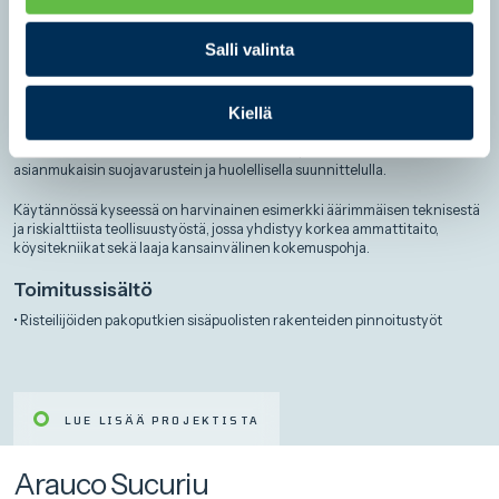
a
risteilylaivojen pakoputkissa, joiden korkeus ylsi jopa 70 metriin. Työ
l
tehtiin täysin köysien varassa – miehet, hitsauslaitteet ja teräsosat
Salli valinta
laskettiin putken sisään valjaiden ja köysien avulla.
i
n
Turvallisuus oli ensisijainen prioriteetti: työntekijät koulutettiin
Kiellä
t
köysityöhön vuorikiipeilyspesialisti Ari Pielan johdolla, ja työmaalla oli aina
useampi varmistaja. Kuumat olosuhteet, voimakkaat ilmavirtaukset sekä
a
irtoava roskamateriaali aiheuttivat haasteita, mutta ne hallittiin
asianmukaisin suojavarustein ja huolellisella suunnittelulla.
Käytännössä kyseessä on harvinainen esimerkki äärimmäisen teknisestä
ja riskialttiista teollisuustyöstä, jossa yhdistyy korkea ammattitaito,
köysitekniikat sekä laaja kansainvälinen kokemuspohja.
Toimitussisältö
• Risteilijöiden pakoputkien sisäpuolisten rakenteiden pinnoitustyöt
LUE LISÄÄ PROJEKTISTA
Arauco Sucuriu