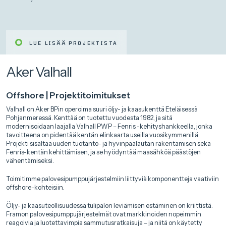
LUE LISÄÄ PROJEKTISTA
Aker Valhall
Offshore | Projektitoimitukset
Valhall on Aker BPin operoima suuri öljy- ja kaasukenttä Eteläisessä
Pohjanmeressä. Kenttää on tuotettu vuodesta 1982, ja sitä
modernisoidaan laajalla Valhall PWP – Fenris -kehityshankkeella, jonka
tavoitteena on pidentää kentän elinkaarta useilla vuosikymmenillä.
Projekti sisältää uuden tuotanto- ja hyvinpäälautan rakentamisen sekä
Fenris-kentän kehittämisen, ja se hyödyntää maasähköä päästöjen
vähentämiseksi.
Toimitimme palovesipumppujärjestelmiin liittyviä komponentteja vaativiin
offshore-kohteisiin.
Öljy- ja kaasuteollisuudessa tulipalon leviämisen estäminen on kriittistä.
Framon palovesipumppujärjestelmät ovat markkinoiden nopeimmin
reagoivia ja luotettavimpia sammutusratkaisuja – ja niitä on käytetty