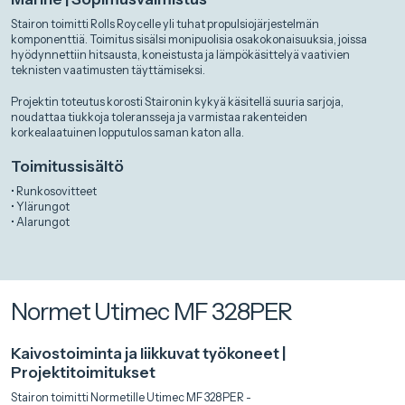
Stairon toimitti Rolls Roycelle yli tuhat propulsiojärjestelmän
komponenttiä. Toimitus sisälsi monipuolisia osakokonaisuuksia, joissa
hyödynnettiin hitsausta, koneistusta ja lämpökäsittelyä vaativien
teknisten vaatimusten täyttämiseksi.
Projektin toteutus korosti Staironin kykyä käsitellä suuria sarjoja,
noudattaa tiukkoja toleransseja ja varmistaa rakenteiden
korkealaatuinen lopputulos saman katon alla.
Toimitussisältö
• Runkosovitteet
• Ylärungot
• Alarungot
Normet Utimec MF 328PER
Kaivostoiminta ja liikkuvat työkoneet |
Projektitoimitukset
Stairon toimitti Normetille Utimec MF 328 PER -