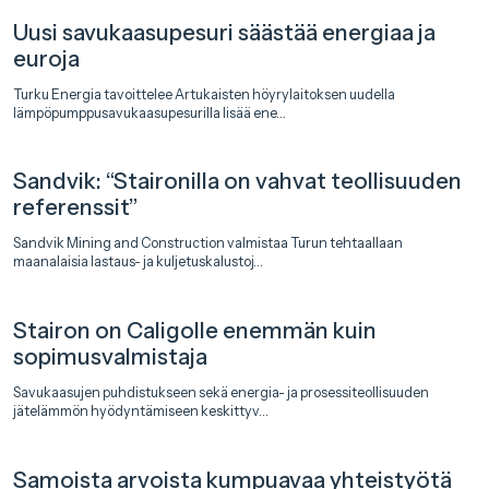
Uusi savukaasupesuri säästää energiaa ja
euroja
Turku Energia tavoittelee Artukaisten höyrylaitoksen uudella
lämpöpumppusavukaasupesurilla lisää ene...
Sandvik: “Staironilla on vahvat teollisuuden
referenssit”
Sandvik Mining and Construction valmistaa Turun tehtaallaan
maanalaisia lastaus- ja kuljetuskalustoj...
Stairon on Caligolle enemmän kuin
sopimusvalmistaja
Savukaasujen puhdistukseen sekä energia- ja prosessiteollisuuden
jätelämmön hyödyntämiseen keskittyv...
Samoista arvoista kumpuavaa yhteistyötä