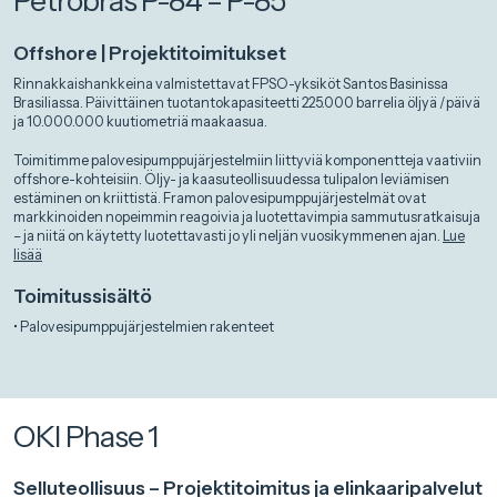
Petrobras P-84 – P-85
Offshore | Projektitoimitukset
Rinnakkaishankkeina valmistettavat FPSO-yksiköt Santos Basinissa
Brasiliassa. Päivittäinen tuotantokapasiteetti 225.000 barrelia öljyä /päivä
ja 10.000.000 kuutiometriä maakaasua.
Toimitimme palovesipumppujärjestelmiin liittyviä komponentteja vaativiin
offshore-kohteisiin. Öljy- ja kaasuteollisuudessa tulipalon leviämisen
estäminen on kriittistä. Framon palovesipumppujärjestelmät ovat
markkinoiden nopeimmin reagoivia ja luotettavimpia sammutusratkaisuja
– ja niitä on käytetty luotettavasti jo yli neljän vuosikymmenen ajan.
Lue
lisää
Toimitussisältö
• Palovesipumppujärjestelmien rakenteet
OKI Phase 1
Selluteollisuus – Projektitoimitus ja elinkaaripalvelut