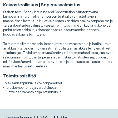
Kaivosteollisuus | Sopimusvalmistus
Stairon toimii Sandvik Mining and Constructionin luotettavana
kumppanina Turun, että Tampereen tehtaalla valmistettavien
maanalaisen lastaus- ja kuljetuskaluston koneiden osakokoonpanoissa ja
teräsrakenteiden valmistuksessa. Toimituksiimme on kuulunut koneiden
purku, osien pakkaus, kokoonpano sekä laadunvarmistus ennen
loppuasiakkaalle toimitusta.
Toimintamallimme mahdollistaa tuotteiden varastoinnin ja kotiinkutsut
asiakkaan tarpeiden mukaisesti mahdollistaen asiakkaalle hyvin lyhyet
toimitusajat. Tiivis kumppanuus Sandvikin kanssa mahdollistaa joustavan
reagoinnin muuttuviin tarpeisiin ja varmistaa toimitusten sujuvuuden,
mikä tukee Sandvikin tuotantotavoitteita ja tehokasta asiakastoimitusta
maailmanlaajuisesti.
Lue lisää
Toimitussisältö
• Mekaaniset purku- ja kokoonpanotyöt
• Teräskomponentit ja varusteluosat
• Tuotteiden varastointi ja kotiinkutsut