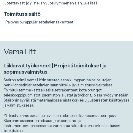
luotettavasti jo yli neljän vuosikymmenen ajan.
Lue lisää
Toimitussisältö
• Palovesipumppujärjestelmien rakenteet
Vema Lift
Liikkuvat työkoneet | Projektitoimitukset ja
sopimusvalmistus
Stairon toimii Vema Liftin strategisena kumppanina paloautojen
henkilönostinjärjestelmien suunnittelu- ja valmistusprojekteissa.
Toimituksemme kattaa keskeiset rakenteet: kotelorungot,
teleskooppipuomistot, puomiston jalustat ja työkorit, joissa hyödynnetään
Staironin syvällistä materiaaliosaamista korkealujuusterästen käsittelyssä
ja valmistuksessa.
Yhteistyömme perustuu tiiviiseen tekniseen kumppanuuteen, jossa
Staironin osaaminen hitsaus-, kokoonpano- ja
instrumentointiprosesseissa varmistaa rakenteiden korkealaatuisen
toteutuksen.