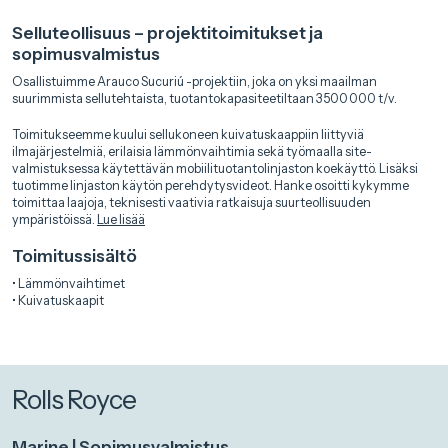
Selluteollisuus – projektitoimitukset ja
sopimusvalmistus
Osallistuimme Arauco Sucuriú -projektiin, joka on yksi maailman
suurimmista sellutehtaista, tuotantokapasiteetiltaan 3 500 000 t/v.
Toimitukseemme kuului sellukoneen kuivatuskaappiin liittyviä
ilmajärjestelmiä, erilaisia lämmönvaihtimia sekä työmaalla site-
valmistuksessa käytettävän mobiilituotantolinjaston koekäyttö. Lisäksi
tuotimme linjaston käytön perehdytysvideot. Hanke osoitti kykymme
toimittaa laajoja, teknisesti vaativia ratkaisuja suurteollisuuden
ympäristöissä.
Lue lisää
Toimitussisältö
• Lämmönvaihtimet
• Kuivatuskaapit
Rolls Royce
Marine | Sopimusvalmistus