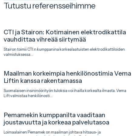
Tutustu referensseihimme
CTI ja Stairon: Kotimainen elektrodikattila
vauhdittaa vihreää siirtymää
Stairon toimii CTI:n kumppanina korkealaatuisten elektrodikattiloiden
valmistuksessa...
Maailman korkeimpia henkilönostimia Vema
Liftin kanssa rakentamassa
Suomalaisen insininöörityön tuloksia voi ihailla korkealta ilmasta. Vema
Lift valmistaa henkilönosti...
Pemamekin kumppanilta vaaditaan
joustavuutta ja korkeaa palvelutasoa
Loimaalainen Pemamek on maailman johtava hitsaus- ja