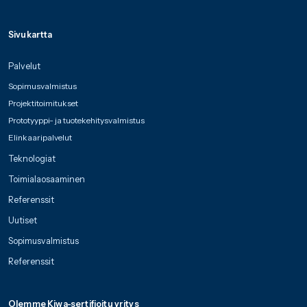
Sivukartta
Palvelut
Sopimusvalmistus
Projektitoimitukset
Prototyyppi- ja tuotekehitysvalmistus
Elinkaaripalvelut
Teknologiat
Toimialaosaaminen
Referenssit
Uutiset
Sopimusvalmistus
Referenssit
Olemme Kiwa-sertifioitu yritys