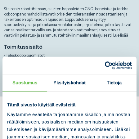
Staironin robottihitsaus, suurten kappaleiden CNC-koneistus ja tarkka
kokoonpano mahdollistavat korkeiden toleranssien noudattamisen ja
rakenteiden optimoidun lujuuden. Lopputuloksena syntyy
suorituskykyisiä ja pitkäikäisiä henkilönostinjärjestelmiä, jotka täyttävät
kansainväliset turvallisuus- ja standardivaatimukset ja soveltuvat
vaativiin pelastus- ja sammutustehtäviin maailmanlaajuisesti.
Lue lisää
Toimitussisältö
• Teleskooppipuomistot
• Jalustat
• Tukijalat
• Työkorit
• Kotelorungot
Suostumus
Yksityiskohdat
Tietoja
Tämä sivusto käyttää evästeitä
Pema
Käytämme evästeitä tarjoamamme sisällön ja mainosten
Automaatio | Projektitoimitukset
räätälöimiseen, sosiaalisen median ominaisuuksien
tukemiseen ja kävijämäärämme analysoimiseen. Lisäksi
Stairon toimitti Pemamekille automaatiojärjestelmien runko- ja
kuljetinjärjestelmät, joita käytetään tuulivoimalarakenteiden
jaamme sosiaalisen median, mainosalan ja analytiikka-