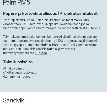
Palm PM5
Paperi- ja kartonkiteollisuus | Projektitoimitukset
PM5 Papierfabrik Palm (Aalen-Neukochen) on maailman suurin,
viiraosaltaan 11700 mm leveä, ulkopakkauskartonkikone, jonka
suunnittelunopeus on 2000 m/min ja vuosikapasiteetti 750.000 tonnia.
Toimitukseemme kuului kartonkikoneen erilaisia ilmakuivaimia, joista
suurimmat tuotteet yhteispainoltaan yli 100 tn, ajettavuusjärjestelmiä
sekä eri tyyppisiä lämmönvaihtimia. Hanke osoitti kykymme toimittaa
tarkkoja ja suurikokoisia teollisia ratkaisuja vaativissa
tuotantoympäristöissä.
Lue lisää
Toimitussisältö
• Ilmakuivaimet
• Ajettavuusjärjestelmät
• Lämmönvaihtimet
Sandvik