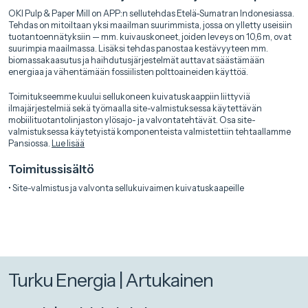
OKI Pulp & Paper Mill on APP:n sellutehdas Etelä-Sumatran Indonesiassa.
Tehdas on mitoiltaan yksi maailman suurimmista, jossa on ylletty useisiin
tuotantoennätyksiin — mm. kuivauskoneet, joiden leveys on 10,6 m, ovat
suurimpia maailmassa. Lisäksi tehdas panostaa kestävyyteen mm.
biomassakaasutus ja haihdutusjärjestelmät auttavat säästämään
energiaa ja vähentämään fossiilisten polttoaineiden käyttöä.
Toimitukseemme kuului sellukoneen kuivatuskaappiin liittyviä
ilmajärjestelmiä sekä työmaalla site-valmistuksessa käytettävän
mobiilituotantolinjaston ylösajo- ja valvontatehtävät. Osa site-
valmistuksessa käytetyistä komponenteista valmistettiin tehtaallamme
Pansiossa.
Lue lisää
Toimitussisältö
• Site-valmistus ja valvonta sellukuivaimen kuivatuskaapeille
Turku Energia | Artukainen