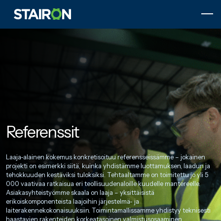
Skip
to
content
Etusivulle
Referenssit
Laaja-alainen kokemus konkretisoituu referensseissämme – jokainen
projekti on esimerkki siitä, kuinka yhdistämme luottamuksen, laadun ja
tehokkuuden kestäviksi tuloksiksi. Tehtaaltamme on toimitettu jo yli 5
000 vaativaa ratkaisua eri teollisuudenaloille kuudelle mantereelle.
Asiakasyhteistyömme skaala on laaja – yksittäisistä
erikoiskomponenteista laajoihin järjestelmä- ja
laiterakennekokonaisuuksiin. Toimintamallissamme yhdistyy teknisesti
haastavien rakenteiden korkeatasoinen valmistusosaaminen,