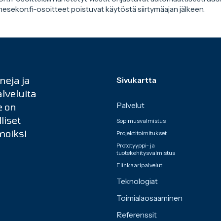
esekon.fi‑osoitteet poistuvat käytöstä siirtymäajan jälkeen.
eja ja
Sivukartta
lveluita
e on
Palvelut
liset
Sopimusvalmistus
moiksi
Projektitoimitukset
Prototyyppi- ja
tuotekehitysvalmistus
Elinkaaripalvelut
Teknologiat
Toimialaosaaminen
Referenssit