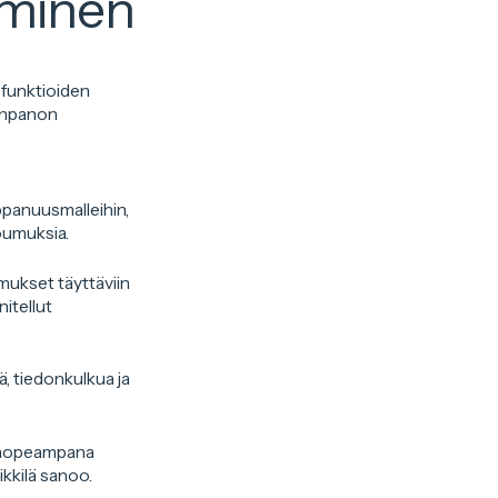
aminen
ofunktioiden
oonpanon
mppanuusmalleihin,
toumuksia.
mukset täyttäviin
itellut
, tiedonkulkua ja
yy nopeampana
kkilä sanoo.