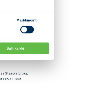
Markkinointi
Salli kaikki
osa Stairon Group
ä asioinnissa.