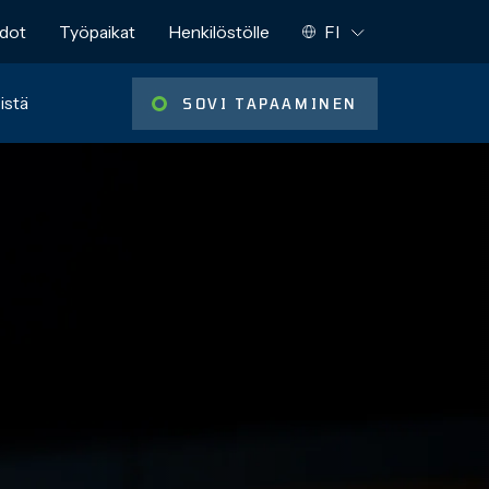
NYKYINEN KIELI:
edot
Työpaikat
Henkilöstölle
FI
Muut kielet:
istä
SOVI TAPAAMINEN