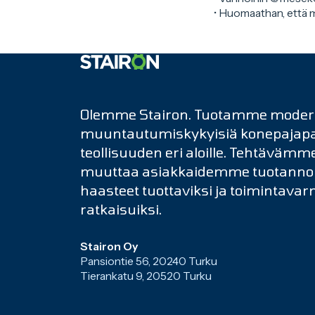
• Huomaathan, että m
Etusivulle
Olemme Stairon. Tuotamme modern
muuntautumiskykyisiä konepajapa
teollisuuden eri aloille. Tehtävämm
muuttaa asiakkaidemme tuotannol
haasteet tuottaviksi ja toimintavar
ratkaisuiksi.
Stairon Oy
Pansiontie 56, 20240 Turku
Tierankatu 9, 20520 Turku