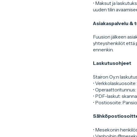
• Maksut ja laskutuks
t
uuden tilin avaamise
a
Asiakaspalvelu & t
Fuusion jälkeen asia
yhteyshenkilöt että 
ennenkin.
Laskutusohjeet
Stairon Oy:n laskutu
• Verkkolaskuosoit
• Operaattoritunnu
• PDF-laskut: skann
• Postiosoite: Pansi
Sähköpostiosoittee
• Mesekonin henkilö
• Vanhoihin @mesekon.