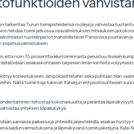
tofunktioiden vahvist
n tarkentaa Turun toimipisteidensä rooleja ja vahvistaa tuotant
ion tehdas toimii jatkossa osavalmistuksen, hitsauksen ja kok
skohtaiset tuotelinjastot mahdollistavat Pansiossa joustavan ja
 sopimusvalmistuksen.
, että noin 75 prosenttia liiketoiminnasta perustuu tiiviisiin ku
 räätälöidään asiakaskohtaisiin tarpeisiin ilman kiinteitä volyymisi
skittyy koneistukseen, lämpökäsittelyihin sekä puhtaan tilan vaati
in. Näitä toimintoja tukevat Itäharjun erityisolosuhteisiin suunn
ohdentaminen tehostaa kokonaisuutta ja parantaa läpinäkyvyyttä
vahvistaa yrityksen kilpailukykyä.
hdään samassa paikassa ja yhteisillä järjestelmillä, asiakas hyöt
senä laadunvarmistuksena ja läpinäkyvänä toimitusketjuna, Kylä-Ni