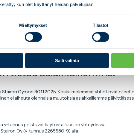
n kerätty, kun olet käyttänyt heidän palvelujaan.
kset
– vaativat, asiakaskohtaiset kokonaisuudet
t
– kunnossapito ja jatkuvuusratkaisut
 tuotekehitysvalmistus
– nopea reagointi tuoteinnovaatioihin
Mieltymykset
Tilastot
iron Oy
ron.fi
Salli valinta
n tietoa asiakkaillemme:
 Stairon Oy:öön 30.11.2025. Koska molemmat yhtiöt ovat olleet 
inen ei aiheuta olennaisia muutoksia asiakkaillemme päivittäisess
ja y‑tunnus poistuvat käytöstä fuusion yhteydessä.
Stairon Oy (y‑tunnus 2265580‑9) alla.