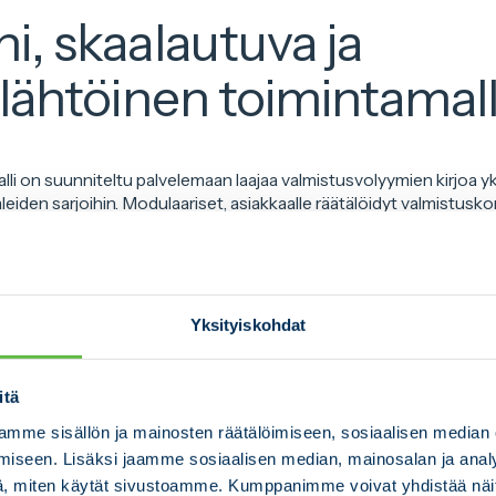
, skaalautuva ja
lähtöinen toimintamall
lli on suunniteltu palvelemaan laajaa valmistusvolyymien kirjoa yk
eiden sarjoihin. Modulaariset, asiakkaalle räätälöidyt valmistusk
nnon laajentamisen tai supistamisen nopeasti asiakkaan tarpeid
isesti offshore-, kaivos-, puolustus-, paperi- ja kartonki sekä
suutta, joissa edellytetään korkeaa laatua, täyttä jäljitettävyyttä
iden omiin laadunvalvonta- ja seurantajärjestelmiin.
Yksityiskohdat
siakkaan kasvun lupauksen. Meillä joustavuus ei ole iskulause vaan
us on meillä kyvykkyyttä hengittää asiakkaan tahtiin ja työskenn
itä
nhimotasolla, Kylä-Nikkilä tiivistää.
mme sisällön ja mainosten räätälöimiseen, sosiaalisen median
iseen. Lisäksi jaamme sosiaalisen median, mainosalan ja analy
set painopisteet
, miten käytät sivustoamme. Kumppanimme voivat yhdistää näitä t
us
– pitkäjänteinen kumppanuusmalli