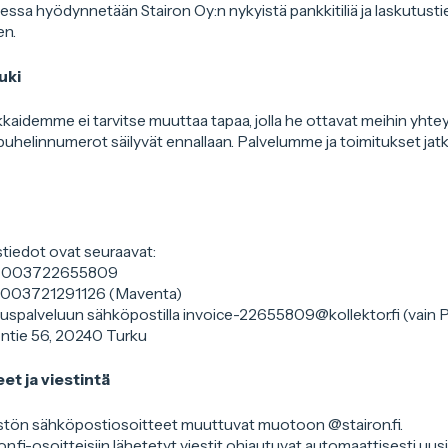
essa hyödynnetään Stairon Oy:n nykyistä pankkitiliä ja laskutustie
en.
uki
kkaidemme ei tarvitse muuttaa tapaa, jolla he ottavat meihin yhte
puhelinnumerot säilyvät ennallaan. Palvelumme ja toimitukset jatk
stiedot ovat seuraavat:
e: 003722655809
s: 003721291126 (Maventa)
auspalveluun sähköpostilla invoice-22655809@kollektor.fi (vai
ontie 56, 20240 Turku
t ja viestintä
stön sähköpostiosoitteet muuttuvat muotoon @stairon.fi.
fi-osoitteisiin lähetetyt viestit ohjautuvat automaattisesti uusii