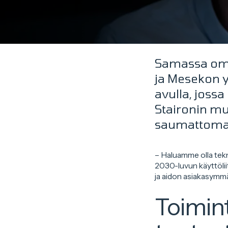
Samassa omis
ja Mesekon y
avulla, joss
Staironin m
saumattomast
– Haluamme olla tek
2030-luvun käyttölii
ja aidon asiakasymmä
Toimin