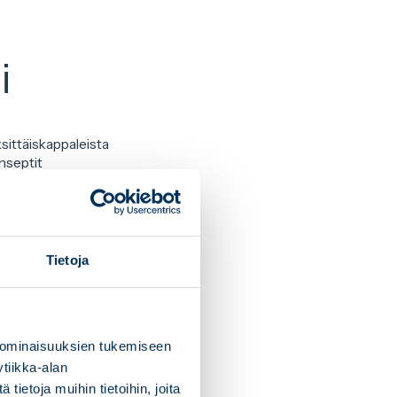
i
sittäiskappaleista
onseptit
en mukaan.
 sekä sujuvaa
Tietoja
 rakenteellinen
ellä asiakkaiden
 ominaisuuksien tukemiseen
tiikka-alan
ietoja muihin tietoihin, joita