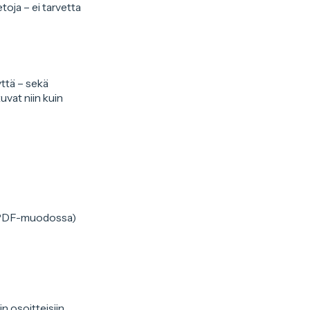
toja – ei tarvetta
yttä – sekä
uvat niin kuin
n PDF-muodossa)
n osoitteisiin.