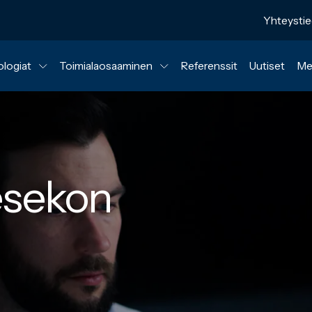
Yhteysti
ologiat
Toimialaosaaminen
Referenssit
Uutiset
Me
esekon