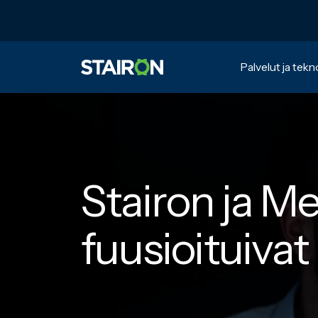
Skip
to
content
Palvelut ja tekn
Etusivulle
Stairon ja M
fuusioituivat