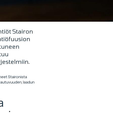
tiöt Stairon
htiöfuusion
stuneen
tuu
jestelmiin.
eet Staironista
alautuvuuden, laadun
a