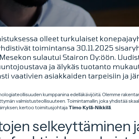
tuksessa olleet turkulaiset konepajayh
hdistivät toimintansa 30.11.2025 sisary
a Mesekon sulautui Stairon Oy:öön. Uudi
uuntojoustava ja älykäs tuotanto mukau
i vaativien asiakkaiden tarpeisiin ja jär
nologiateollisuuden kumppanina edelläkävijöitä. Olemme rakentan
ttymän valmistusteollisuuteen. Toimintamallin, joka yhdistää ska
rryksen, kertoo toimitusjohtaja
Timo Kylä-Nikkilä
.
tojen selkeyttäminen j