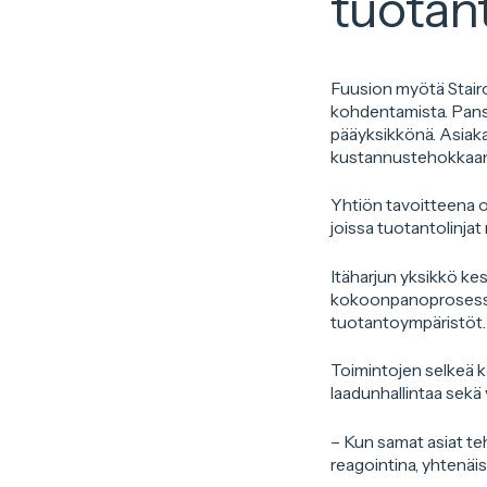
tuotan
Fuusion myötä Stairo
kohdentamista. Pans
pääyksikkönä. Asiaka
kustannustehokkaan
Yhtiön tavoitteena on
joissa tuotantolinjat
Itäharjun yksikkö ke
kokoonpanoprosesseih
tuotantoympäristöt.
Toimintojen selkeä k
laadunhallintaa sekä 
– Kun samat asiat te
reagointina, yhtenäi