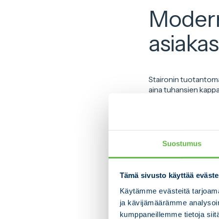
Moderni
asiakas
Staironin tuotantoma
aina tuhansien kappal
mahdollistavat tuota
Stairon palvelee erity
erikoisajoneuvoteolli
integraatiota asiakka
Suostumus
– Stairon lunastaa a
ominaisuus. Joustavu
Tämä sivusto käyttää eväste
kanssa samalla kunnia
Käytämme evästeitä tarjoama
ja kävijämäärämme analysoim
Staironin strategi
kumppaneillemme tietoja siitä
1. Sopimusvalmist